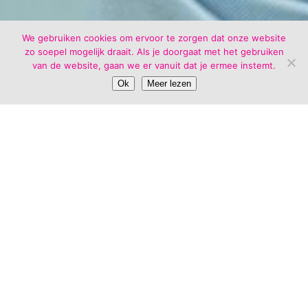
We gebruiken cookies om ervoor te zorgen dat onze website
zo soepel mogelijk draait. Als je doorgaat met het gebruiken
van de website, gaan we er vanuit dat je ermee instemt.
Ok
Meer lezen
onze opleidingen.
We bieden een gedeelte van onze opleidingen aan als
open inschrijving. De informatie hierover vindt je
via
deze link.
Alle opleidingen die we hebben kunnen ook
incompany gevolgd worden. Ben jij benieuwd wat wij
voor jou en je collega’s kunnen betekenen. Als je je