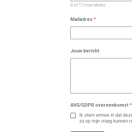
0 of 11 max tekens.
Mailadres
*
Jouw bericht
w
AVG/GDPR overeenkomst
*
i
l
Ik stem ermee in dat deze
o
zij op mijn vraag kunnen r
v
e