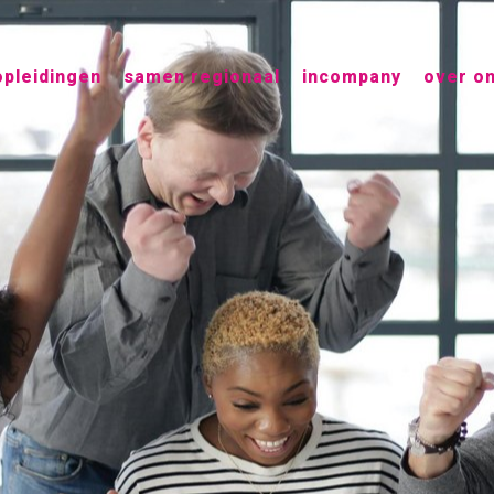
opleidingen
samen regionaal
incompany
over o