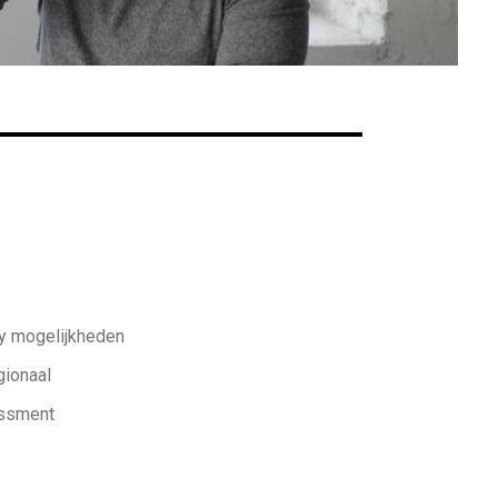
ny mogelijkheden
gionaal
essment