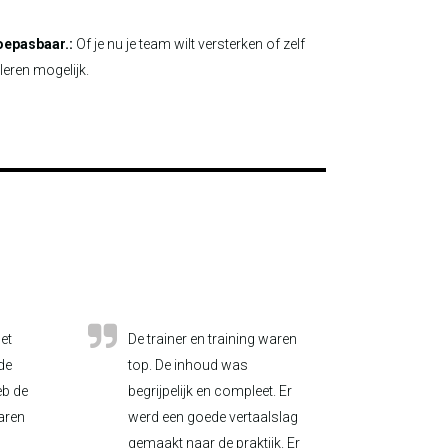
toepasbaar.:
Of je nu je team wilt versterken of zelf
leren mogelijk.
et
De trainer en training waren
de
top. De inhoud was
eb de
begrijpelijk en compleet. Er
varen
werd een goede vertaalslag
gemaakt naar de praktijk. Er