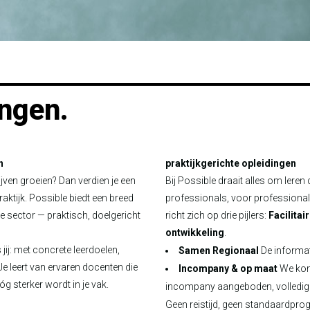
ingen.
n
praktijkgerichte opleidingen
ijven groeien? Dan verdien je een
Bij Possible draait alles om leren
aktijk. Possible biedt een breed
professionals, voor professional
e sector — praktisch, doelgericht
richt zich op drie pijlers:
Facilita
ontwikkeling
.
ij: met concrete leerdoelen,
Samen Regionaal
De informa
Je leert van ervaren docenten die
Incompany & op maat
We kom
óg sterker wordt in je vak.
incompany aangeboden, volledig
Geen reistijd, geen standaardpro