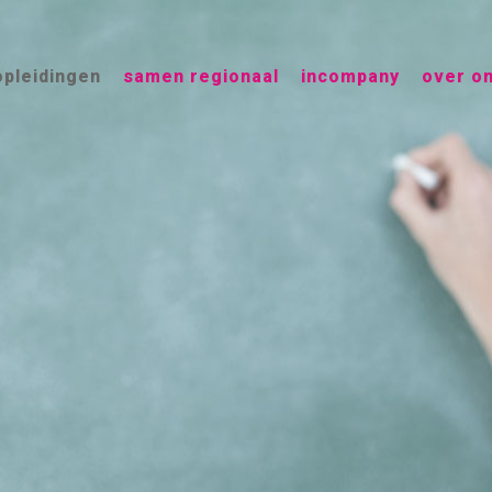
opleidingen
samen regionaal
incompany
over o