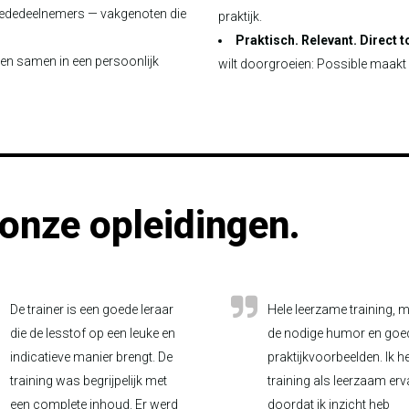
e mededeelnemers — vakgenoten die
praktijk.
Praktisch. Relevant. Direct 
men samen in een persoonlijk
wilt doorgroeien: Possible maakt 
onze opleidingen.
De trainer is een goede leraar
Hele leerzame training, m
die de lesstof op een leuke en
de nodige humor en goe
indicatieve manier brengt. De
praktijkvoorbeelden. Ik h
training was begrijpelijk met
training als leerzaam er
een complete inhoud. Er werd
doordat ik inzicht heb