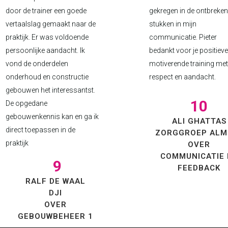
door de trainer een goede
gekregen in de ontbreke
vertaalslag gemaakt naar de
stukken in mijn
praktijk. Er was voldoende
communicatie. Pieter
persoonlijke aandacht. Ik
bedankt voor je positieve
vond de onderdelen
motiverende training met
onderhoud en constructie
respect en aandacht.
gebouwen het interessantst.
10
De opgedane
gebouwenkennis kan en ga ik
ALI GHATTAS
direct toepassen in de
ZORGGROEP ALM
praktijk
OVER
COMMUNICATIE 
9
FEEDBACK
RALF DE WAAL
DJI
OVER
GEBOUWBEHEER 1