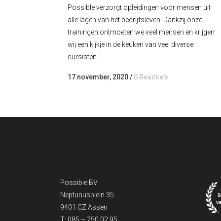
Possible verzorgt opleidingen voor mensen uit
alle lagen van het bedrijfsleven. Dankzij onze
trainingen ontmoeten we veel mensen en krijgen
wij een kijkje in de keuken van veel diverse
cursisten....
17 november, 2020
/
0 Reactie's
Possible BV
Neptunusplein 35
9401 CZ Assen
T: 085 – 750 02 95