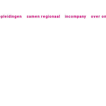
opleidingen
samen regionaal
incompany
over o
verzuim Ta