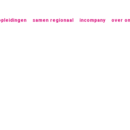
opleidingen
samen regionaal
incompany
over o
hrm Tag