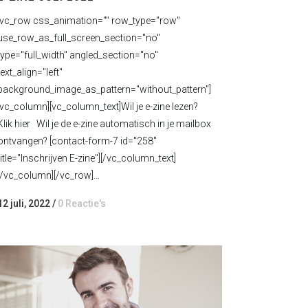
[vc_row css_animation="" row_type="row"
use_row_as_full_screen_section="no"
type="full_width" angled_section="no"
text_align="left"
background_image_as_pattern="without_pattern"]
[vc_column][vc_column_text]Wil je e-zine lezen?
Klik hier Wil je de e-zine automatisch in je mailbox
ontvangen? [contact-form-7 id="258"
title="Inschrijven E-zine"][/vc_column_text]
[/vc_column][/vc_row]...
12 juli, 2022
/
0 Reactie's