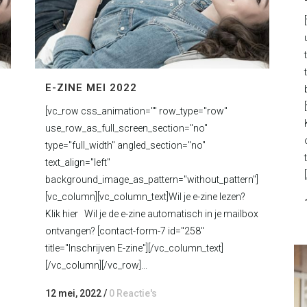
E-ZINE MEI 2022
[vc_row css_animation="" row_type="row"
use_row_as_full_screen_section="no"
type="full_width" angled_section="no"
text_align="left"
background_image_as_pattern="without_pattern"]
[vc_column][vc_column_text]Wil je e-zine lezen?
Klik hier Wil je de e-zine automatisch in je mailbox
ontvangen? [contact-form-7 id="258"
title="Inschrijven E-zine"][/vc_column_text]
[/vc_column][/vc_row]...
12 mei, 2022
/
0 Reactie's