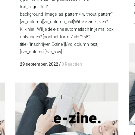
text_align="left"
background_image_as_pattern="without_pattern"]
[vc_column][vc_column_text]Wil je e-zine lezen?
Klik hier Wil je de e-zine automatisch in je mailbox
ontvangen? [contact-form-7 id="258"
title="Inschrijven E-zine"][/vc_column_text]
[/vc_column][/vc_row]...
29 september, 2022
/
0 Reactie's