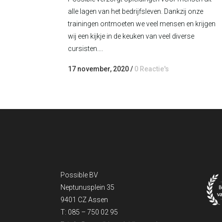
alle lagen van het bedrijfsleven. Dankzij onze
trainingen ontmoeten we veel mensen en krijgen
wij een kijkje in de keuken van veel diverse
cursisten....
17 november, 2020
/
0 Reactie's
Possible BV
Neptunusplein 35
9401 CZ Assen
T: 085 – 750 02 95