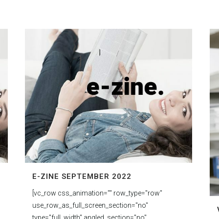
E-ZINE SEPTEMBER 2022
[vc_row css_animation="" row_type="row"
use_row_as_full_screen_section="no"
type="full_width" angled_section="no"