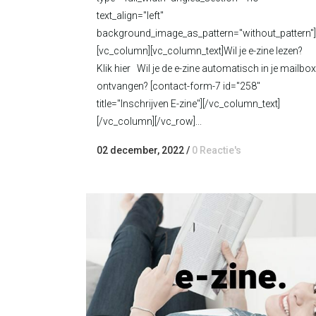
text_align="left"
background_image_as_pattern="without_pattern"]
[vc_column][vc_column_text]Wil je e-zine lezen?
Klik hier Wil je de e-zine automatisch in je mailbox
ontvangen? [contact-form-7 id="258"
title="Inschrijven E-zine"][/vc_column_text]
[/vc_column][/vc_row]...
02 december, 2022
/
0 Reactie's