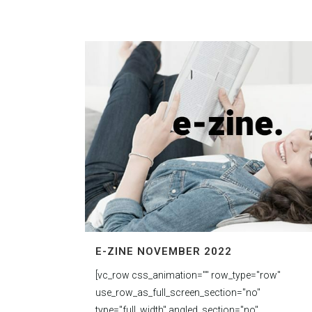
E-ZINE NOVEMBER 2022
[vc_row css_animation="" row_type="row"
use_row_as_full_screen_section="no"
type="full_width" angled_section="no"