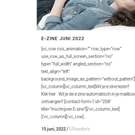
E-ZINE JUNI 2022
[vc_row css_animation="" row_type="row"
use_row_as_full_screen_section="no"
type="full_width" angled_section="no"
text_align="left"
background_image_as_pattern="without_pattern"]
[vc_column][vc_column_text]Wil je e-zine lezen?
Klik hier Wil je de e-zine automatisch in je mailbox
ontvangen? [contact-form-7 id="258"
title="Inschrijven E-zine"][/vc_column_text]
[/vc_column][/vc_row]...
15 juni, 2022
/
0 Reactie's