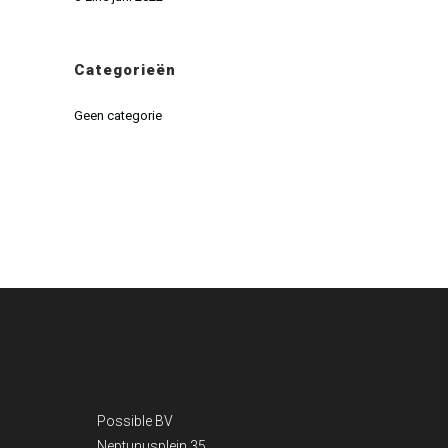
Categorieën
Geen categorie
Possible BV
Neptunusplein 35