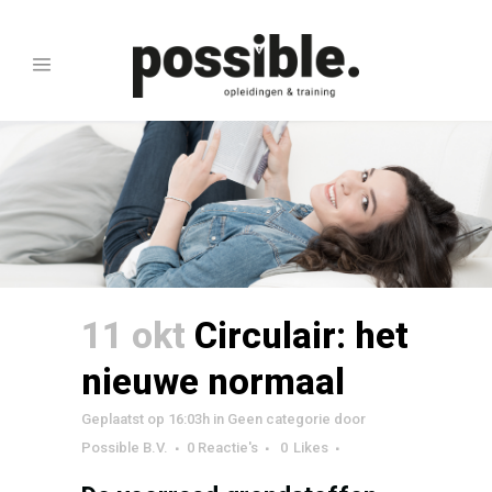
11 okt
Circulair: het
nieuwe normaal
Geplaatst op 16:03h
in
Geen categorie
door
Possible B.V.
0 Reactie's
0
Likes