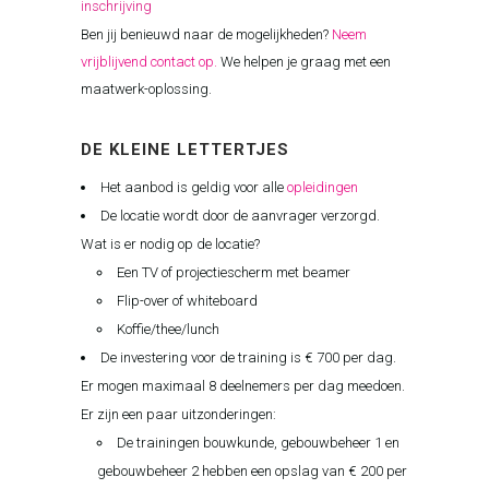
inschrijving
Ben jij benieuwd naar de mogelijkheden?
Neem
vrijblijvend contact op.
We helpen je graag met een
maatwerk-oplossing.
DE KLEINE LETTERTJES
Het aanbod is geldig voor alle
opleidingen
De locatie wordt door de aanvrager verzorgd.
Wat is er nodig op de locatie?
Een TV of projectiescherm met beamer
Flip-over of whiteboard
Koffie/thee/lunch
De investering voor de training is € 700 per dag.
Er mogen maximaal 8 deelnemers per dag meedoen.
Er zijn een paar uitzonderingen:
De trainingen bouwkunde, gebouwbeheer 1 en
gebouwbeheer 2 hebben een opslag van € 200 per