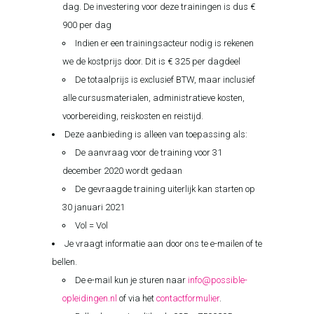
dag. De investering voor deze trainingen is dus €
900 per dag
Indien er een trainingsacteur nodig is rekenen
we de kostprijs door. Dit is € 325 per dagdeel
De totaalprijs is exclusief BTW, maar inclusief
alle cursusmaterialen, administratieve kosten,
voorbereiding, reiskosten en reistijd.
Deze aanbieding is alleen van toepassing als:
De aanvraag voor de training voor 31
december 2020 wordt gedaan
De gevraagde training uiterlijk kan starten op
30 januari 2021
Vol = Vol
Je vraagt informatie aan door ons te e-mailen of te
bellen.
De e-mail kun je sturen naar
info@possible-
opleidingen.nl
of via het
contactformulier
.