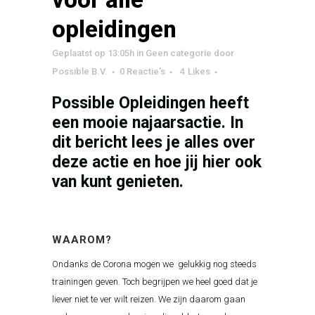
opleidingen
Geplaatst op 13:05h
in
Geen categorie
door
Possible B.V.
0 Reactie's
4
Likes
Possible Opleidingen heeft
een mooie najaarsactie. In
dit bericht lees je alles over
deze actie en hoe jij hier ook
van kunt genieten.
WAAROM?
Ondanks de Corona mogen we gelukkig nog steeds
trainingen geven. Toch begrijpen we heel goed dat je
liever niet te ver wilt reizen. We zijn daarom gaan