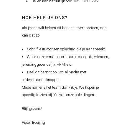
Bellen kan natuurlijk ook: 085 – 7500295
HOE HELP JE ONS?
Als je ons wilt helpen dit bericht te verspreiden, dan
kan dat zo:
Schrijf je in voor een opleiding die je aanspreekt
Stuur deze e-mail door naar je collega’s, vrienden,
je leidinggevende(n), HRM, etc.
Deel dit bericht op Social Media met
onderstaande knoppen
Mede namens het team dank ik je. We hopen je
spoedig te zien bij één van onze opleidingen.
Blijf gezond!
Pieter Boeijing